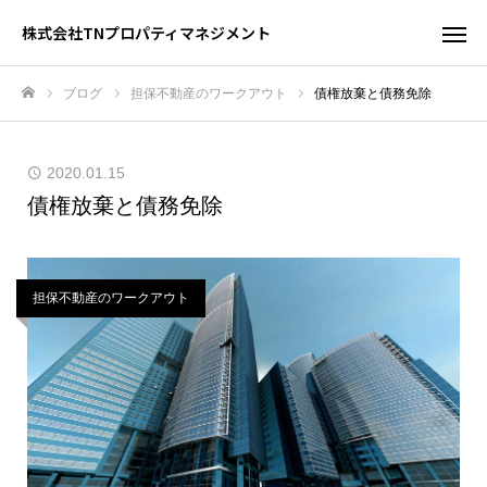
株式会社TNプロパティマネジメント
ブログ
担保不動産のワークアウト
債権放棄と債務免除
ホーム
2020.01.15
債権放棄と債務免除
担保不動産のワークアウト