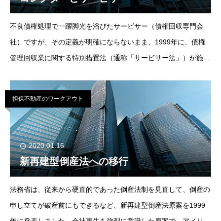
不良債権処理で一躍脚光を浴びたサービサー（債権回収専門会
社）ですが、その定義が明確にならないまま、1999年に、債権
管理回収業に関する特別措置法（通称「サービサー法」）が施工
され、同年4月には、4社がサービサーとしての認可を受け、その
後も増え続けています。もともとサービ
担保不動産のワークアウト
2020.01.16
新再建型倒産法への移行
法務省は、従来から硬直的であった倒産法制を見直して、倒産の
申し立てが破産前にもできるなど、新再建型倒産法原案を1999