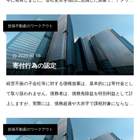
年に発表しました。会社更生を強烈に意識した原案で、アメリカ
のチャプター・イレブンを教科書として、特に、従来ではなかな
か会社更生法の適用が受けられなかった
担保不動産のワークアウト
2020.01.16
寄付行為の認定
経営不振の子会社等に対する債権放棄は、基本的には寄付金とし
て取り扱われません。債務者は、債務免除益を特別利益として計
上しますが、実際には、債務超過や大赤字で課税対象にならない
ケースがほとんどです。ちなみに、国税庁は1988年の改正通達
で、4月に遡って新貸倒引当金制度への
担保不動産のワークアウト