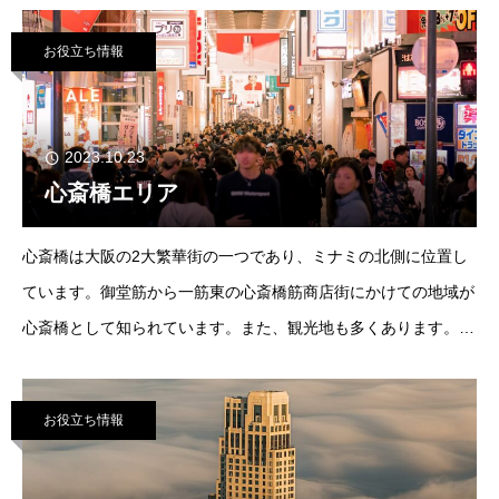
の賃貸オフィスを利用する場合と比べると、手間や
お役立ち情報
2023.10.23
心斎橋エリア
心斎橋は大阪の2大繁華街の一つであり、ミナミの北側に位置し
ています。御堂筋から一筋東の心斎橋筋商店街にかけての地域が
心斎橋として知られています。また、観光地も多くあります。道
頓堀や黒門市場、法善寺横丁などが近く、外国人観光客も多く訪
れます。心斎橋は、大丸心斎橋店やヨーロッパの一
お役立ち情報