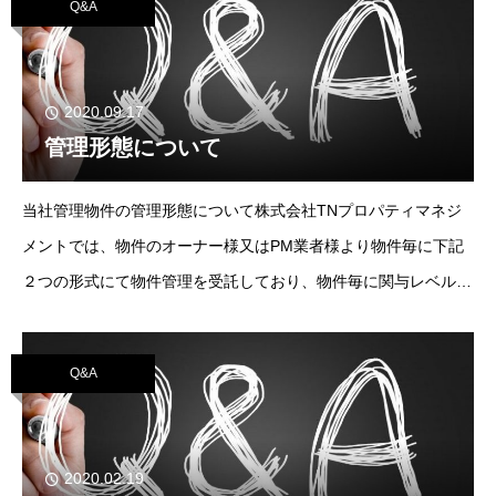
Q&A
2020.09.17
管理形態について
当社管理物件の管理形態について株式会社TNプロパティマネジ
メントでは、物件のオーナー様又はPM業者様より物件毎に下記
２つの形式にて物件管理を受託しており、物件毎に関与レベルが
異なります。（1）メインPM（リーシング、入居者管理、BM業
務の監督を行う）（2）サブPM（リーシ
Q&A
2020.02.19