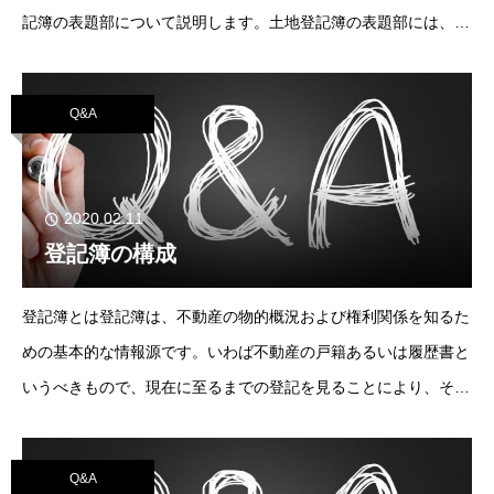
記簿の表題部について説明します。土地登記簿の表題部には、所
在・地番・地目・地積およびそれに付随する事項を記載する欄が
あります。このうち、地番には①地目に
Q&A
2020.02.11
登記簿の構成
登記簿とは登記簿は、不動産の物的概況および権利関係を知るた
めの基本的な情報源です。いわば不動産の戸籍あるいは履歴書と
いうべきもので、現在に至るまでの登記を見ることにより、その
不動産の歴史を知ることができます。登記簿は、土地と建物に分
けてつくります。従来からの（コンピュー
Q&A