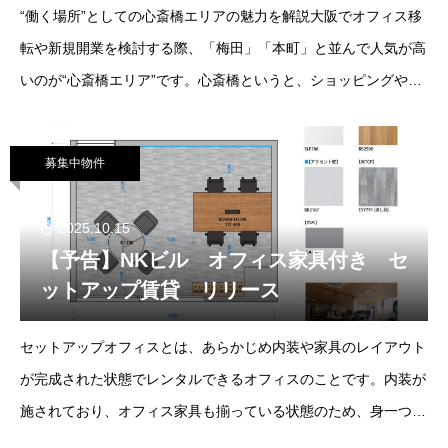
“働く場所”としての心斎橋エリアの魅力を解説大阪でオフィス移
転や新規開業を検討する際、「梅田」「本町」と並んで人気が高
いのが“心斎橋エリア”です。心斎橋というと、ショッピングや観
光のイメージを持たれる方も多いですが、近年はデザイン性・ブ
ランド性を重視する
募集中物件
2025.10.15
【予告】NKビル オフィス家具付き セ
ットアップ賃貸 リリース
セットアップオフィスとは、あらかじめ内装や家具のレイアウト
が完成された状態でレンタルできるオフィスのことです。内装が
施されており、オフィス家具も揃っている状態のため、身一つで
もスピーディに業務を開始することができます。一般的なタイプ