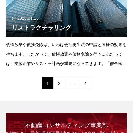
2020.01.16
リストラクチャリング
債権放棄や債務免除は、いわば会社更生法の申請と同様の効果を
持ちます。したがって、債権放棄や債務免除を行うにあたって
は、支援企業やリストラ計画が重要になってきます。「借金棒引
き」などを依頼する企業は、バランスシートが体力以上に膨張し
ているケースがほとんどです。したがって、
1
2
…
4
不動産コンサルティング事業部
依頼者にとって最適な選択や意思決定ができるよう企画、調整、提案を行い