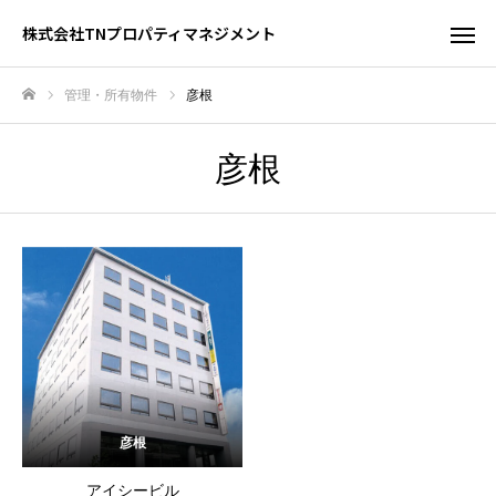
株式会社TNプロパティマネジメント
管理・所有物件
彦根
ホーム
彦根
彦根
アイシービル