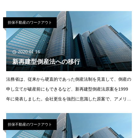
され、同年4月には、4社がサービサーとしての認可を受け、その
後も増え続けています。もともとサービ
担保不動産のワークアウト
2020.01.16
新再建型倒産法への移行
法務省は、従来から硬直的であった倒産法制を見直して、倒産の
申し立てが破産前にもできるなど、新再建型倒産法原案を1999
年に発表しました。会社更生を強烈に意識した原案で、アメリカ
のチャプター・イレブンを教科書として、特に、従来ではなかな
か会社更生法の適用が受けられなかった
担保不動産のワークアウト