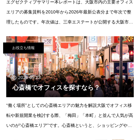
エグゼクティブサマリー本レポートは、大阪市内の主要オフィス
エリアの募集賃料を2010年から2026年最新公表分まで年次で整
理したものです。年次値は、三幸エステートが公開する大阪市の
エリア別月次時系列データを年平均化して作成し、2026年は1〜
5月平均としました。実質値は
お役立ち情報
2026.05.23
心斎橋でオフィスを探すなら？
“働く場所”としての心斎橋エリアの魅力を解説大阪でオフィス移
転や新規開業を検討する際、「梅田」「本町」と並んで人気が高
いのが“心斎橋エリア”です。心斎橋というと、ショッピングや観
光のイメージを持たれる方も多いですが、近年はデザイン性・ブ