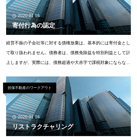
2020.01.16
寄付行為の認定
経営不振の子会社等に対する債権放棄は、基本的には寄付金とし
て取り扱われません。債務者は、債務免除益を特別利益として計
上しますが、実際には、債務超過や大赤字で課税対象にならない
ケースがほとんどです。ちなみに、国税庁は1988年の改正通達
で、4月に遡って新貸倒引当金制度への
担保不動産のワークアウト
2020.01.16
リストラクチャリング