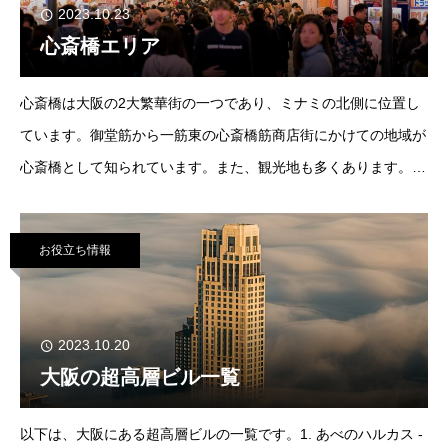
2023.10.23
心斎橋エリア
心斎橋は大阪の2大繁華街の一つであり、ミナミの北側に位置し
ています。御堂筋から一筋東の心斎橋筋商店街にかけての地域が
心斎橋として知られています。また、観光地も多くあります。道
頓堀や黒門市場、法善寺横丁などが近く、外国人観光客も多く訪
れます。心斎橋は、大丸心斎橋店やヨーロッパの一
お役立ち情報
2023.10.20
大阪の超高層ビル一覧
以下は、大阪にある超高層ビルの一覧です。1. あべのハルカス -