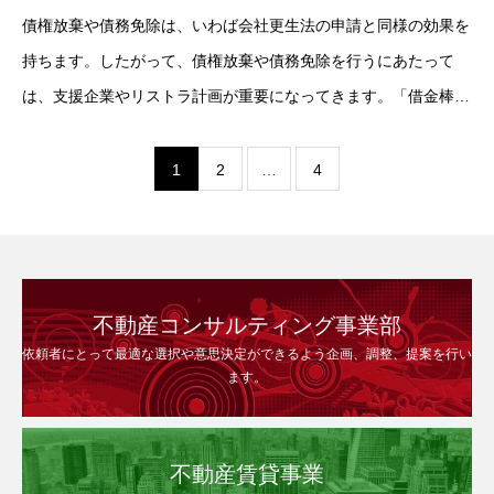
債権放棄や債務免除は、いわば会社更生法の申請と同様の効果を
持ちます。したがって、債権放棄や債務免除を行うにあたって
は、支援企業やリストラ計画が重要になってきます。「借金棒引
き」などを依頼する企業は、バランスシートが体力以上に膨張し
ているケースがほとんどです。したがって、
1
2
…
4
不動産コンサルティング事業部
依頼者にとって最適な選択や意思決定ができるよう企画、調整、提案を行い
ます。
不動産賃貸事業