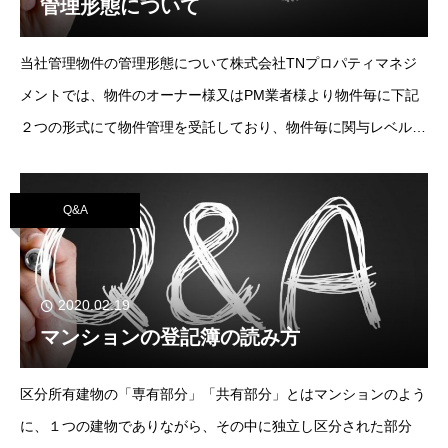
管理形態について
当社管理物件の管理形態について株式会社TNプロパティマネジ
メントでは、物件のオーナー様又はPM業者様より物件毎に下記
２つの形式にて物件管理を受託しており、物件毎に関与レベルが
異なります。（1）メインPM（リーシング、入居者管理、BM業
務の監督を行う）（2）サブPM（リーシ
Q&A
2020.02.19
マンションの登記簿の読み方
区分所有建物の「専有部分」「共有部分」とはマンションのよう
に、１つの建物でありながら、その中に独立し区分された部分