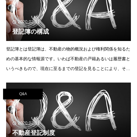
2020.02.11
登記簿の構成
登記簿とは登記簿は、不動産の物的概況および権利関係を知るた
めの基本的な情報源です。いわば不動産の戸籍あるいは履歴書と
いうべきもので、現在に至るまでの登記を見ることにより、その
不動産の歴史を知ることができます。登記簿は、土地と建物に分
けてつくります。従来からの（コンピュー
Q&A
2020.02.11
不動産登記制度