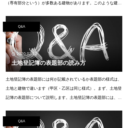
（専有部分という）が多数ある建物があります。このような建物
を区分所有建物といい、その各専有部分の上に成立ｓるう所有権
を区分所有権、またその所有者を区分所有者と
Q&A
2020.02.12
土地登記簿の表題部の読み方
土地登記簿の表題部には何が記載されているか表題部の様式は、
土地と建物で違います（甲区・乙区は同じ様式）。まず、土地登
記簿の表題部について説明します。土地登記簿の表題部には、所
在・地番・地目・地積およびそれに付随する事項を記載する欄が
あります。このうち、地番には①地目に
Q&A