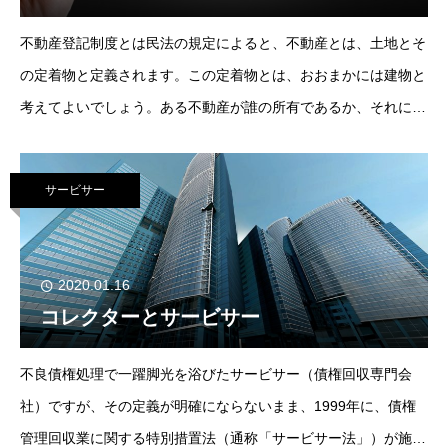
不動産登記制度とは民法の規定によると、不動産とは、土地とそ
の定着物と定義されます。この定着物とは、おおまかには建物と
考えてよいでしょう。ある不動産が誰の所有であるか、それにど
んな権利がついているのかを外見からはっきりと知ることは困難
です。ですから、不動産を安心して取引す
サービサー
2020.01.16
コレクターとサービサー
不良債権処理で一躍脚光を浴びたサービサー（債権回収専門会
社）ですが、その定義が明確にならないまま、1999年に、債権
管理回収業に関する特別措置法（通称「サービサー法」）が施工