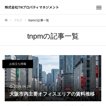
株式会社TNプロパティマネジメント
ブログ
tnpmの記事一覧
ホーム
tnpmの記事一覧
お役立ち情報
2026.06.24
大阪市内主要オフィスエリアの賃料推移