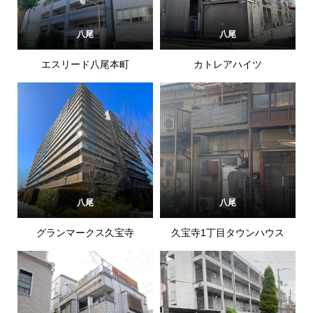
八尾
八尾
エスリード八尾本町
カトレアハイツ
八尾
八尾
グランマークス久宝寺
久宝寺1丁目タウンハウス