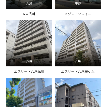
八尾
平野
N末広町
メゾン・ソレイユ
八尾
八尾
エスリード八尾光町
エスリード八尾桜ケ丘