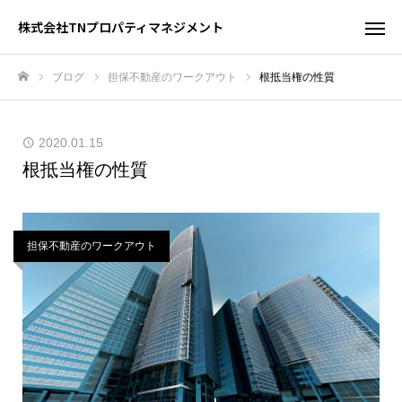
株式会社TNプロパティマネジメント
ブログ
担保不動産のワークアウト
根抵当権の性質
ホーム
2020.01.15
根抵当権の性質
担保不動産のワークアウト